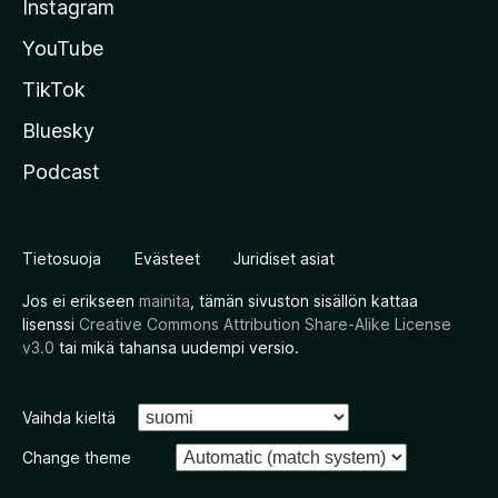
Instagram
YouTube
TikTok
Bluesky
Podcast
Tietosuoja
Evästeet
Juridiset asiat
Jos ei erikseen
mainita
, tämän sivuston sisällön kattaa
lisenssi
Creative Commons Attribution Share-Alike License
v3.0
tai mikä tahansa uudempi versio.
Vaihda kieltä
Change theme