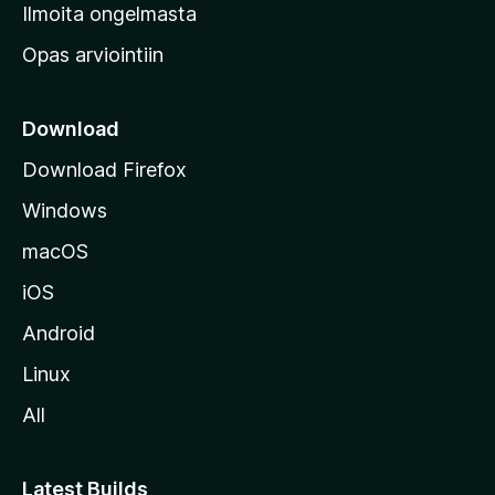
v
Ilmoita ongelmasta
e
Opas arviointiin
r
k
k
Download
o
Download Firefox
s
Windows
i
v
macOS
u
iOS
s
t
Android
o
Linux
l
All
l
e
Latest Builds