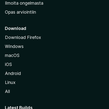
v
Ilmoita ongelmasta
e
Opas arviointiin
r
k
k
Download
o
Download Firefox
s
Windows
i
v
macOS
u
iOS
s
t
Android
o
Linux
l
All
l
e
Latest Builds