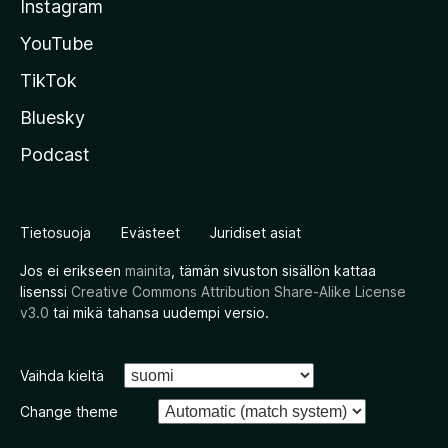
Instagram
YouTube
TikTok
Bluesky
Podcast
Tietosuoja
Evästeet
Juridiset asiat
Jos ei erikseen
mainita
, tämän sivuston sisällön kattaa
lisenssi
Creative Commons Attribution Share-Alike License
v3.0
tai mikä tahansa uudempi versio.
Vaihda kieltä
Change theme