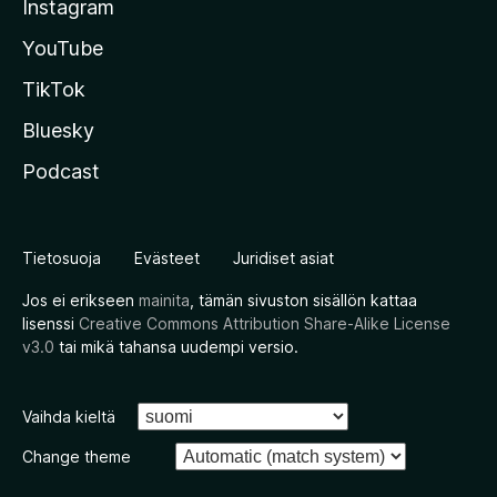
Instagram
YouTube
TikTok
Bluesky
Podcast
Tietosuoja
Evästeet
Juridiset asiat
Jos ei erikseen
mainita
, tämän sivuston sisällön kattaa
lisenssi
Creative Commons Attribution Share-Alike License
v3.0
tai mikä tahansa uudempi versio.
Vaihda kieltä
Change theme