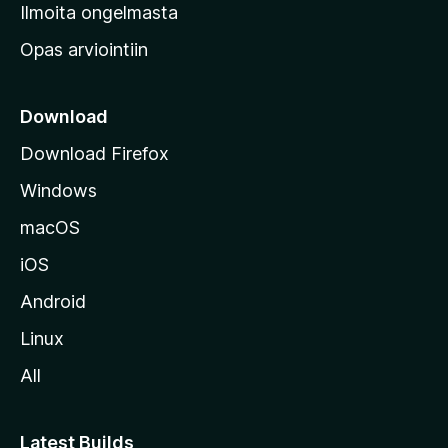
v
Ilmoita ongelmasta
e
Opas arviointiin
r
k
k
Download
o
Download Firefox
s
Windows
i
v
macOS
u
iOS
s
t
Android
o
Linux
l
All
l
e
Latest Builds