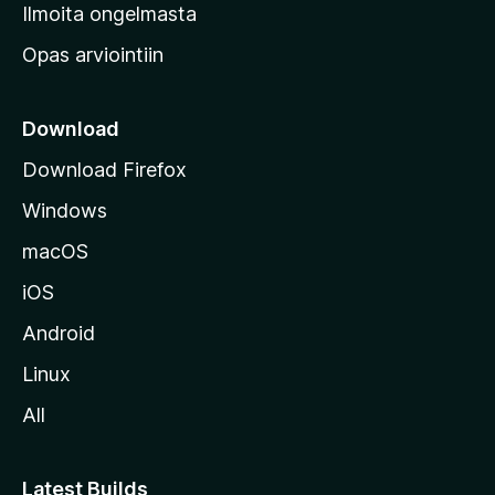
v
Ilmoita ongelmasta
e
Opas arviointiin
r
k
k
Download
o
Download Firefox
s
Windows
i
v
macOS
u
iOS
s
t
Android
o
Linux
l
All
l
e
Latest Builds