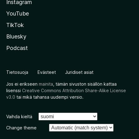
Instagram
YouTube
TikTok
Bluesky
Podcast
Tietosuoja
Evästeet
Juridiset asiat
Jos ei erikseen
mainita
, tämän sivuston sisällön kattaa
lisenssi
Creative Commons Attribution Share-Alike License
v3.0
tai mikä tahansa uudempi versio.
Vaihda kieltä
Change theme