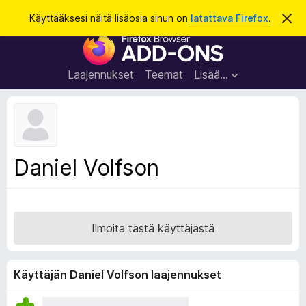
H
Kirjaudu sisään
Käyttääksesi näitä lisäosia sinun on
latattava Firefox
.
O
h
a
F
i
k
t
i
a
u
r
t
Laajennukset
Teemat
Lisää…
ä
e
m
f
ä
i
o
l
x
m
o
-
Daniel Volfson
i
s
t
u
e
s
l
a
Ilmoita tästä käyttäjästä
i
m
e
Käyttäjän Daniel Volfson laajennukset
n
l