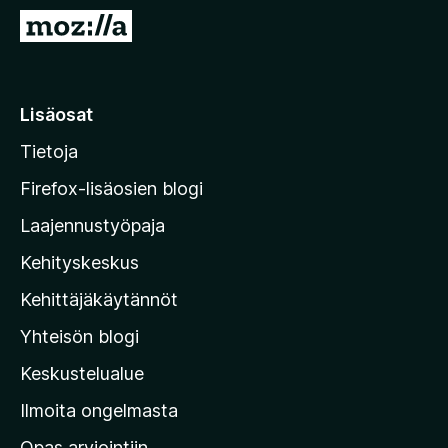
i
S
s
i
ä
i
o
r
Lisäosat
s
r
a
Tietoja
y
t
M
Firefox-lisäosien blogi
o
Laajennustyöpaja
z
Kehityskeskus
i
l
Kehittäjäkäytännöt
l
Yhteisön blogi
a
n
Keskustelualue
v
Ilmoita ongelmasta
e
Opas arviointiin