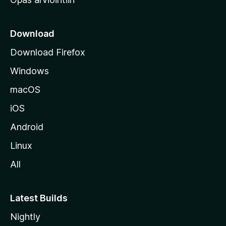
r
k
k
Download
o
Download Firefox
s
Windows
i
v
macOS
u
iOS
s
t
Android
o
Linux
l
All
l
e
Latest Builds
Nightly