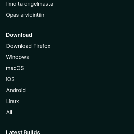
v
Ilmoita ongelmasta
e
Opas arviointiin
r
k
k
Download
o
Download Firefox
s
Windows
i
v
macOS
u
iOS
s
t
Android
o
Linux
l
All
l
e
Latest Builds