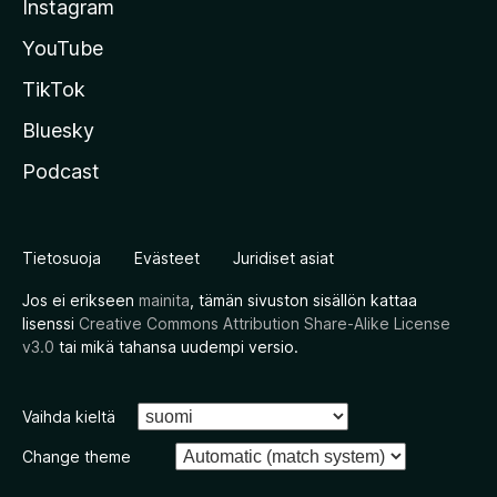
Instagram
YouTube
TikTok
Bluesky
Podcast
Tietosuoja
Evästeet
Juridiset asiat
Jos ei erikseen
mainita
, tämän sivuston sisällön kattaa
lisenssi
Creative Commons Attribution Share-Alike License
v3.0
tai mikä tahansa uudempi versio.
Vaihda kieltä
Change theme