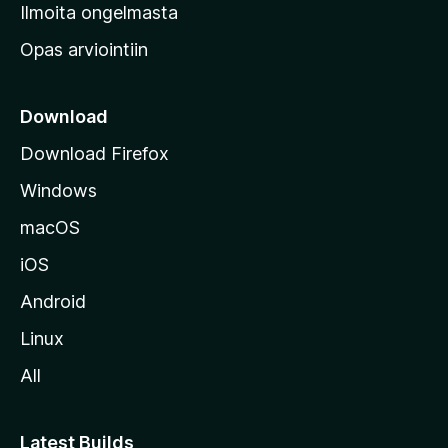
v
Ilmoita ongelmasta
e
Opas arviointiin
r
k
k
Download
o
Download Firefox
s
Windows
i
v
macOS
u
iOS
s
t
Android
o
Linux
l
All
l
e
Latest Builds