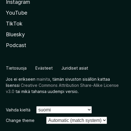
Instagram
YouTube
TikTok
Bluesky
Podcast
Tietosuoja
Evästeet
Juridiset asiat
Jos ei erikseen
mainita
, tämän sivuston sisällön kattaa
lisenssi
Creative Commons Attribution Share-Alike License
v3.0
tai mikä tahansa uudempi versio.
Vaihda kieltä
Change theme