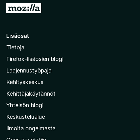
i
S
s
i
ä
i
o
r
Lisäosat
s
r
a
Tietoja
y
t
M
Firefox-lisäosien blogi
o
Laajennustyöpaja
z
Kehityskeskus
i
l
Kehittäjäkäytännöt
l
Yhteisön blogi
a
n
Keskustelualue
v
Ilmoita ongelmasta
e
Opas arviointiin