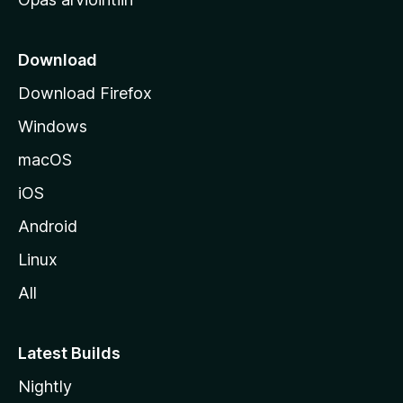
r
k
k
Download
o
Download Firefox
s
Windows
i
v
macOS
u
iOS
s
t
Android
o
Linux
l
All
l
e
Latest Builds
Nightly