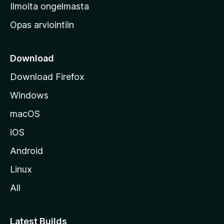
v
Ilmoita ongelmasta
e
Opas arviointiin
r
k
k
Download
o
Download Firefox
s
Windows
i
v
macOS
u
iOS
s
t
Android
o
Linux
l
All
l
e
Latest Builds