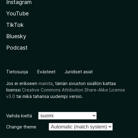
Instagram
YouTube
TikTok
Bluesky
Podcast
Tietosuoja
Evästeet
Juridiset asiat
Jos ei erikseen
mainita
, tämän sivuston sisällön kattaa
lisenssi
Creative Commons Attribution Share-Alike License
v3.0
tai mikä tahansa uudempi versio.
Vaihda kieltä
Change theme