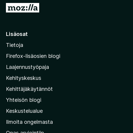
i
S
s
i
ä
i
o
r
Lisäosat
s
r
a
Tietoja
y
t
M
Firefox-lisäosien blogi
o
Laajennustyöpaja
z
Kehityskeskus
i
l
Kehittäjäkäytännöt
l
Yhteisön blogi
a
n
Keskustelualue
v
Ilmoita ongelmasta
e
Opas arviointiin