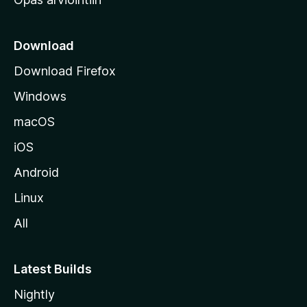
r
k
k
Download
o
Download Firefox
s
Windows
i
v
macOS
u
iOS
s
t
Android
o
Linux
l
All
l
e
Latest Builds
Nightly