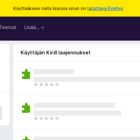
Käyttääksesi näitä lisäosia sinun on
latattava Firefox
.
Teemat
Lisää…
Käyttäjän Kirill laajennukset
E
i
v
i
e
l
E
ä
i
a
v
r
i