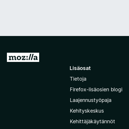
S
i
Lisäosat
i
Tietoja
r
r
Firefox-lisäosien blogi
y
Laajennustyöpaja
M
o
Kehityskeskus
z
Kehittäjäkäytännöt
i