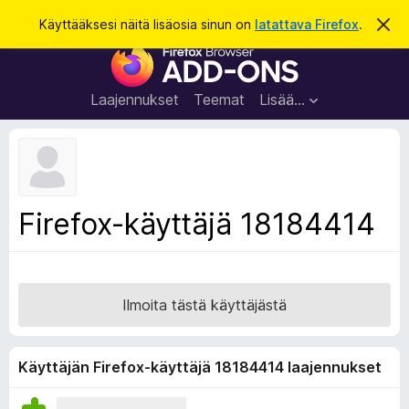
H
Kirjaudu sisään
Käyttääksesi näitä lisäosia sinun on
latattava Firefox
.
O
h
a
F
i
k
t
i
a
u
r
t
Laajennukset
Teemat
Lisää…
ä
e
m
f
ä
i
o
l
x
m
o
-
Firefox-käyttäjä 18184414
i
s
t
u
e
s
l
a
Ilmoita tästä käyttäjästä
i
m
e
Käyttäjän Firefox-käyttäjä 18184414 laajennukset
n
l