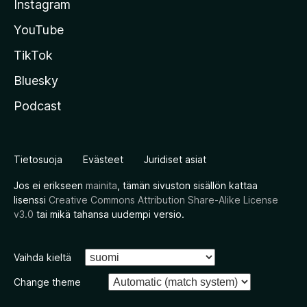
Instagram
YouTube
TikTok
Bluesky
Podcast
Tietosuoja
Evästeet
Juridiset asiat
Jos ei erikseen
mainita
, tämän sivuston sisällön kattaa
lisenssi
Creative Commons Attribution Share-Alike License
v3.0
tai mikä tahansa uudempi versio.
Vaihda kieltä
Change theme