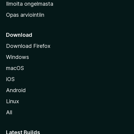
v
Ilmoita ongelmasta
e
Opas arviointiin
r
k
k
Download
o
Download Firefox
s
Windows
i
v
macOS
u
iOS
s
t
Android
o
Linux
l
All
l
e
Latest Builds