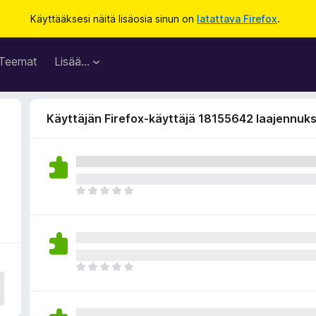
Käyttääksesi näitä lisäosia sinun on
latattava Firefox
.
Teemat
Lisää…
Käyttäjän Firefox-käyttäjä 18155642 laajennuk
E
i
v
i
e
l
E
ä
i
a
v
r
i