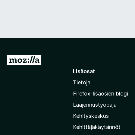
S
i
Lisäosat
i
Tietoja
r
r
Firefox-lisäosien blogi
y
Laajennustyöpaja
M
o
Kehityskeskus
z
Kehittäjäkäytännöt
i