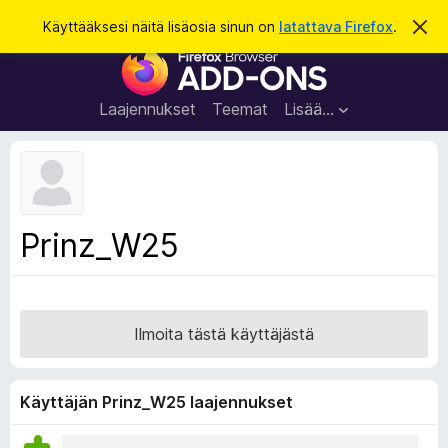
H
Kirjaudu sisään
Käyttääksesi näitä lisäosia sinun on
latattava Firefox
.
O
h
a
F
i
k
t
i
a
u
r
t
Laajennukset
Teemat
Lisää…
ä
e
m
f
ä
i
o
l
x
m
o
-
Prinz_W25
i
s
t
u
e
s
l
a
Ilmoita tästä käyttäjästä
i
m
e
Käyttäjän Prinz_W25 laajennukset
n
l