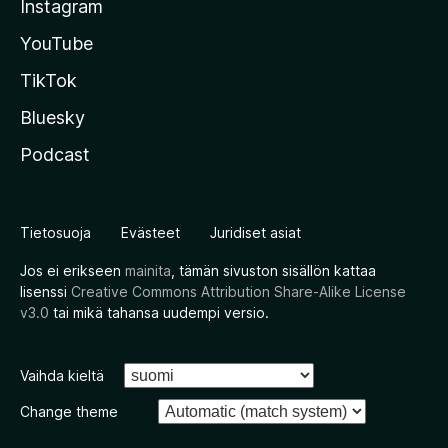
Instagram
YouTube
TikTok
Bluesky
Podcast
Tietosuoja
Evästeet
Juridiset asiat
Jos ei erikseen
mainita
, tämän sivuston sisällön kattaa
lisenssi
Creative Commons Attribution Share-Alike License
v3.0
tai mikä tahansa uudempi versio.
Vaihda kieltä
Change theme