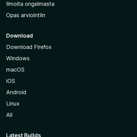
v
Ilmoita ongelmasta
e
Opas arviointiin
r
k
k
Download
o
Download Firefox
s
Windows
i
v
macOS
u
iOS
s
t
Android
o
Linux
l
All
l
e
Latest Builds