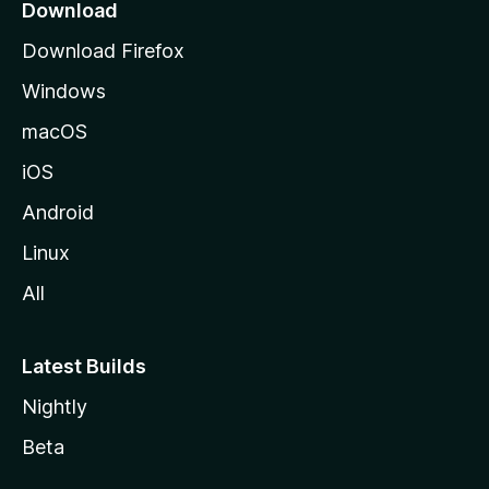
k
Download
o
Download Firefox
s
Windows
i
v
macOS
u
iOS
s
t
Android
o
Linux
l
All
l
e
Latest Builds
Nightly
Beta