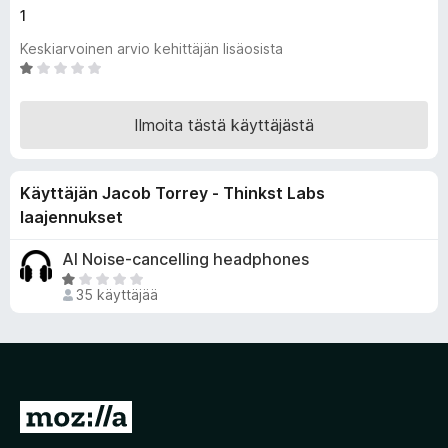
1
i
s
Keskiarvoinen arvio kehittäjän lisäosista
ä
A
o
r
v
s
Ilmoita tästä käyttäjästä
i
a
o
t
i
Käyttäjän Jacob Torrey - Thinkst Labs
t
u
laajennukset
1
/
AI Noise-cancelling headphones
5
A
35 käyttäjää
r
v
i
o
i
t
S
u
i