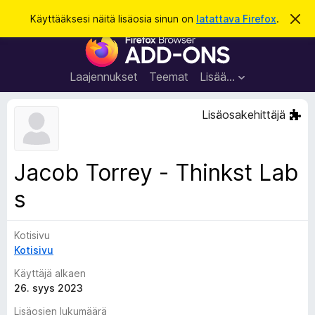
H
Kirjaudu sisään
Käyttääksesi näitä lisäosia sinun on
latattava Firefox
.
O
h
a
F
i
k
t
i
a
u
r
t
Laajennukset
Teemat
Lisää…
ä
e
m
f
ä
Lisäosakehittäjä
i
o
l
x
m
o
-
Jacob Torrey - Thinkst Lab
i
s
t
u
s
e
s
l
a
Kotisivu
i
Kotisivu
m
Käyttäjä alkaen
e
26. syys 2023
n
l
Lisäosien lukumäärä