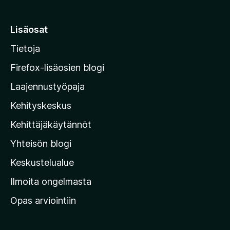
1
i
/
5
r
Lisäosat
r
Tietoja
y
M
Firefox-lisäosien blogi
o
Laajennustyöpaja
z
Kehityskeskus
i
l
Kehittäjäkäytännöt
l
Yhteisön blogi
a
n
Keskustelualue
v
Ilmoita ongelmasta
e
Opas arviointiin
r
k