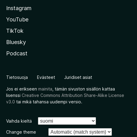
Instagram
YouTube
TikTok
Bluesky
Podcast
Tietosuoja
Evästeet
Juridiset asiat
Jos ei erikseen
mainita
, tämän sivuston sisällön kattaa
lisenssi
Creative Commons Attribution Share-Alike License
v3.0
tai mikä tahansa uudempi versio.
Vaihda kieltä
Change theme