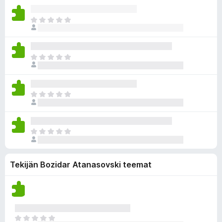
v
v
t
ä
i
i
a
a
E
o
e
r
i
i
l
v
v
t
ä
i
i
a
a
E
o
e
r
i
i
l
v
v
t
ä
i
i
a
a
E
o
e
r
i
i
l
v
v
t
ä
i
i
a
a
E
o
e
r
i
i
l
v
v
t
ä
i
Tekijän Bozidar Atanasovski teemat
i
a
a
o
e
r
i
l
v
t
ä
i
a
a
o
r
E
i