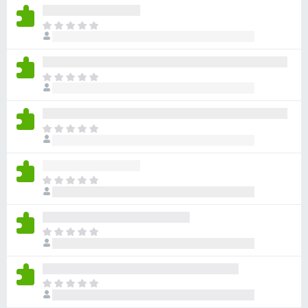
E
i
v
i
E
e
i
l
v
ä
i
a
E
e
r
i
l
v
v
ä
i
i
a
E
o
e
r
i
i
l
v
v
t
ä
i
i
a
a
E
o
e
r
i
i
l
v
v
t
ä
i
i
a
a
E
o
e
r
i
i
l