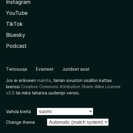
Instagram
YouTube
TikTok
Bluesky
Podcast
Tietosuoja
Evästeet
Juridiset asiat
Jos ei erikseen
mainita
, tämän sivuston sisällön kattaa
lisenssi
Creative Commons Attribution Share-Alike License
v3.0
tai mikä tahansa uudempi versio.
Vaihda kieltä
Change theme