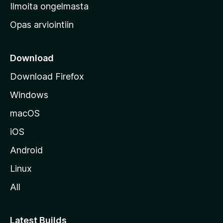
v
Ilmoita ongelmasta
e
Opas arviointiin
r
k
k
Download
o
Download Firefox
s
Windows
i
v
macOS
u
iOS
s
t
Android
o
Linux
l
All
l
e
Latest Builds