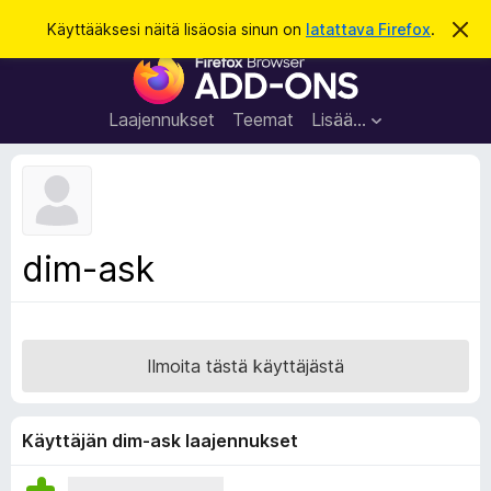
H
Kirjaudu sisään
Käyttääksesi näitä lisäosia sinun on
latattava Firefox
.
O
h
a
F
i
k
t
i
a
u
r
t
Laajennukset
Teemat
Lisää…
ä
e
m
f
ä
i
o
l
x
m
o
-
dim-ask
i
s
t
u
e
s
l
a
Ilmoita tästä käyttäjästä
i
m
e
Käyttäjän dim-ask laajennukset
n
l