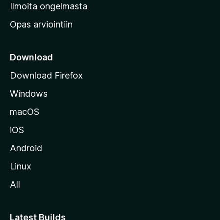
v
Ilmoita ongelmasta
e
Opas arviointiin
r
k
k
Download
o
Download Firefox
s
Windows
i
v
macOS
u
iOS
s
t
Android
o
Linux
l
All
l
e
Latest Builds