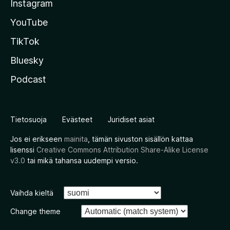
Instagram
YouTube
TikTok
Bluesky
Podcast
Tietosuoja
Evästeet
Juridiset asiat
Jos ei erikseen
mainita
, tämän sivuston sisällön kattaa
lisenssi
Creative Commons Attribution Share-Alike License
v3.0
tai mikä tahansa uudempi versio.
Vaihda kieltä
Change theme