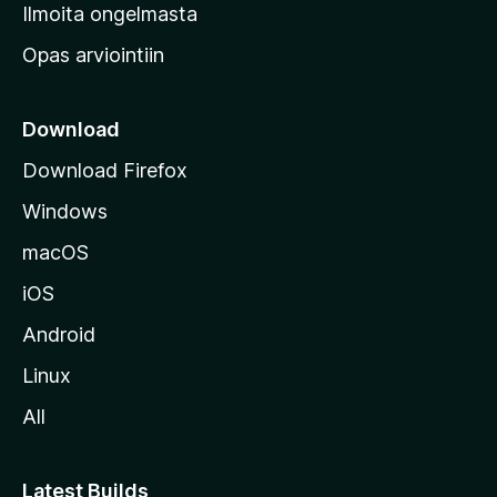
v
Ilmoita ongelmasta
e
Opas arviointiin
r
k
k
Download
o
Download Firefox
s
Windows
i
v
macOS
u
iOS
s
t
Android
o
Linux
l
All
l
e
Latest Builds