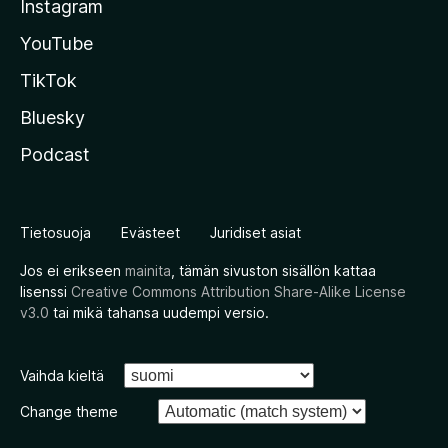
Instagram
YouTube
TikTok
Bluesky
Podcast
Tietosuoja
Evästeet
Juridiset asiat
Jos ei erikseen
mainita
, tämän sivuston sisällön kattaa
lisenssi
Creative Commons Attribution Share-Alike License
v3.0
tai mikä tahansa uudempi versio.
Vaihda kieltä
Change theme