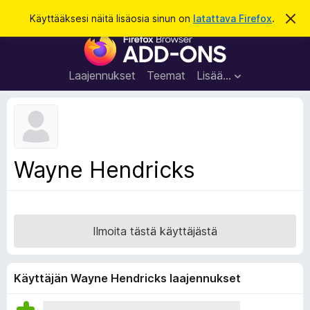
H
Kirjaudu sisään
Käyttääksesi näitä lisäosia sinun on
latattava Firefox
.
O
h
a
F
i
k
t
i
a
u
r
t
Laajennukset
Teemat
Lisää…
ä
e
m
f
ä
i
o
l
x
m
o
-
Wayne Hendricks
i
s
t
u
e
s
l
a
Ilmoita tästä käyttäjästä
i
m
e
Käyttäjän Wayne Hendricks laajennukset
n
l