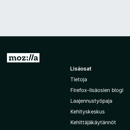
S
i
Lisäosat
i
Tietoja
r
r
Firefox-lisäosien blogi
y
Laajennustyöpaja
M
o
Kehityskeskus
z
Kehittäjäkäytännöt
i