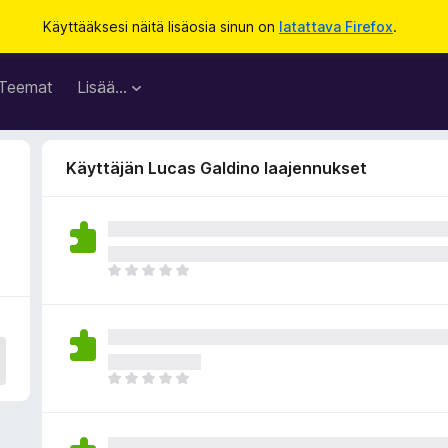
Käyttääksesi näitä lisäosia sinun on
latattava Firefox
.
Teemat
Lisää…
Käyttäjän Lucas Galdino laajennukset
E
i
v
i
e
l
E
ä
i
a
v
r
i