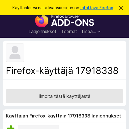
H
Kirjaudu sisään
Käyttääksesi näitä lisäosia sinun on
latattava Firefox
.
O
h
a
F
i
k
t
i
a
u
r
t
Laajennukset
Teemat
Lisää…
ä
e
m
f
ä
i
o
l
x
m
o
-
Firefox-käyttäjä 17918338
i
s
t
u
e
s
l
a
Ilmoita tästä käyttäjästä
i
m
e
Käyttäjän Firefox-käyttäjä 17918338 laajennukset
n
l