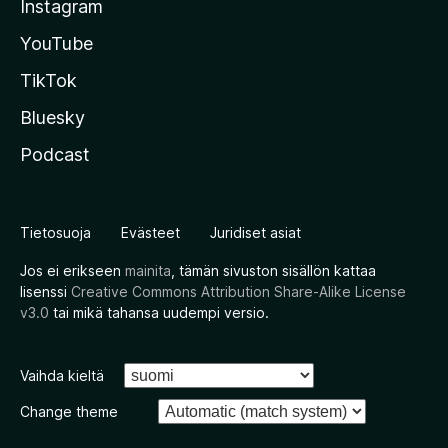
Instagram
YouTube
TikTok
Bluesky
Podcast
Tietosuoja
Evästeet
Juridiset asiat
Jos ei erikseen
mainita
, tämän sivuston sisällön kattaa
lisenssi
Creative Commons Attribution Share-Alike License
v3.0
tai mikä tahansa uudempi versio.
Vaihda kieltä
Change theme