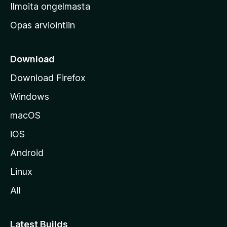
v
Ilmoita ongelmasta
e
Opas arviointiin
r
k
k
Download
o
Download Firefox
s
Windows
i
v
macOS
u
iOS
s
t
Android
o
Linux
l
All
l
e
Latest Builds