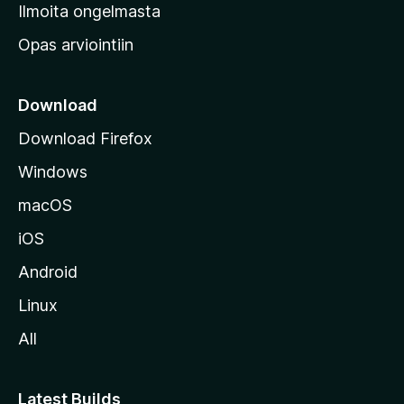
v
Ilmoita ongelmasta
e
Opas arviointiin
r
k
k
Download
o
Download Firefox
s
Windows
i
v
macOS
u
iOS
s
t
Android
o
Linux
l
All
l
e
Latest Builds