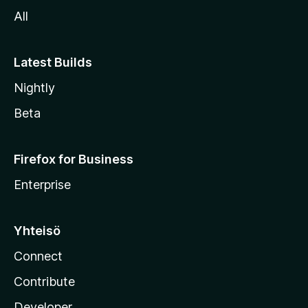
l
All
l
e
Latest Builds
Nightly
Beta
Firefox for Business
Enterprise
Yhteisö
Connect
Contribute
Developer