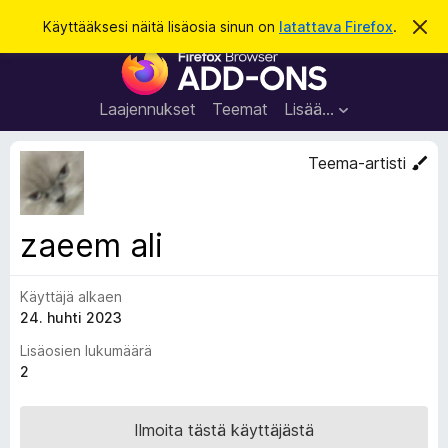
H
Kirjaudu sisään
Käyttääksesi näitä lisäosia sinun on
latattava Firefox
.
O
h
a
F
i
k
t
i
a
u
r
t
Laajennukset
Teemat
Lisää…
ä
e
m
f
ä
Teema-artisti
i
o
l
x
m
o
-
zaeem ali
i
s
t
u
e
s
Käyttäjä alkaen
l
24. huhti 2023
a
i
Lisäosien lukumäärä
m
2
e
n
Ilmoita tästä käyttäjästä
l