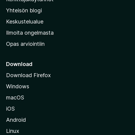
l
Yhteisön blogi
a
n
Keskustelualue
v
Ilmoita ongelmasta
e
Opas arviointiin
r
k
k
Download
o
Download Firefox
s
Windows
i
v
macOS
u
iOS
s
t
Android
o
Linux