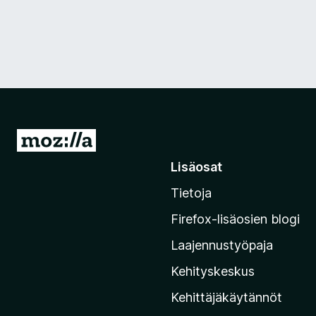
S
i
Lisäosat
i
Tietoja
r
r
Firefox-lisäosien blogi
y
Laajennustyöpaja
M
o
Kehityskeskus
z
Kehittäjäkäytännöt
i