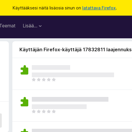
Käyttääksesi näitä lisäosia sinun on
latattava Firefox
.
Teemat
Lisää…
Käyttäjän Firefox-käyttäjä 17832811 laajennuks
E
i
v
i
e
l
E
ä
i
a
v
r
i