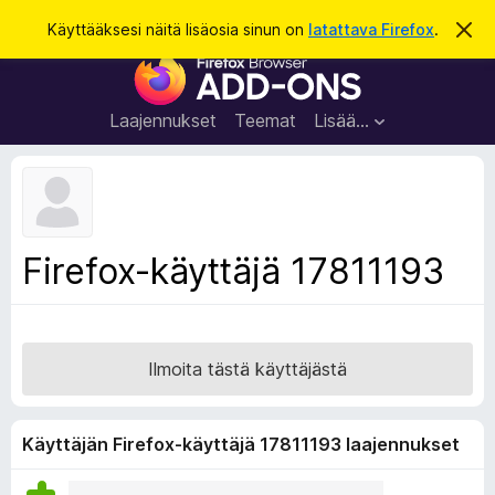
H
Kirjaudu sisään
Käyttääksesi näitä lisäosia sinun on
latattava Firefox
.
O
h
a
F
i
k
t
i
a
u
r
t
Laajennukset
Teemat
Lisää…
ä
e
m
f
ä
i
o
l
x
m
o
-
Firefox-käyttäjä 17811193
i
s
t
u
e
s
l
a
Ilmoita tästä käyttäjästä
i
m
e
Käyttäjän Firefox-käyttäjä 17811193 laajennukset
n
l