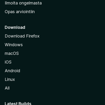
v
Ilmoita ongelmasta
e
Opas arviointiin
r
k
k
Download
o
Download Firefox
s
Windows
i
v
macOS
u
iOS
s
t
Android
o
Linux
l
All
l
e
Latest Builds