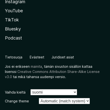
Instagram
YouTube
TikTok
Bluesky
Podcast
Tietosuoja
Evästeet
Juridiset asiat
Jos ei erikseen
mainita
, tämän sivuston sisällön kattaa
lisenssi
Creative Commons Attribution Share-Alike License
v3.0
tai mikä tahansa uudempi versio.
Vaihda kieltä
Change theme