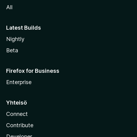
l
All
l
e
Latest Builds
Nightly
Beta
Firefox for Business
Enterprise
Yhteisö
Connect
Contribute
Developer