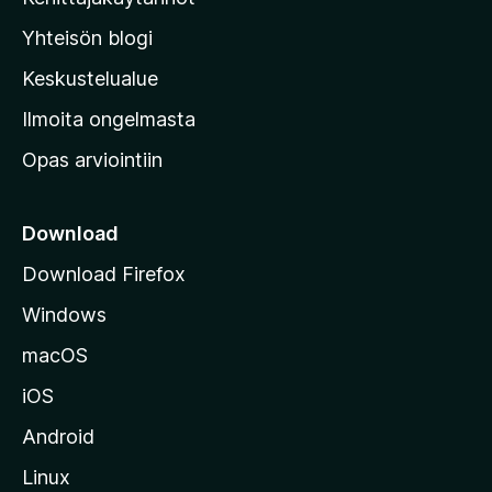
l
Yhteisön blogi
a
n
Keskustelualue
v
Ilmoita ongelmasta
e
Opas arviointiin
r
k
k
Download
o
Download Firefox
s
Windows
i
v
macOS
u
iOS
s
t
Android
o
Linux