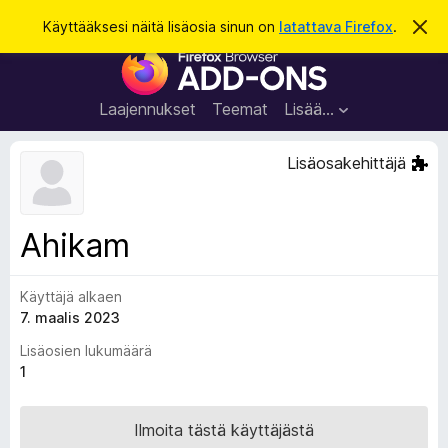
H
Kirjaudu sisään
Käyttääksesi näitä lisäosia sinun on
latattava Firefox
.
O
h
a
F
i
k
t
i
a
u
r
t
Laajennukset
Teemat
Lisää…
ä
e
m
f
ä
Lisäosakehittäjä
i
o
l
x
m
o
-
Ahikam
i
s
t
u
e
s
Käyttäjä alkaen
l
7. maalis 2023
a
i
Lisäosien lukumäärä
m
1
e
n
Ilmoita tästä käyttäjästä
l