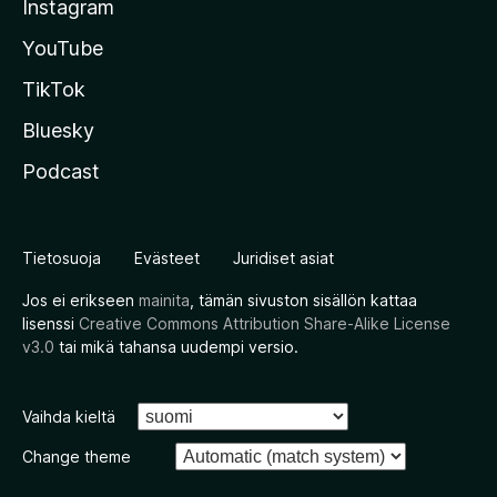
Instagram
YouTube
TikTok
Bluesky
Podcast
Tietosuoja
Evästeet
Juridiset asiat
Jos ei erikseen
mainita
, tämän sivuston sisällön kattaa
lisenssi
Creative Commons Attribution Share-Alike License
v3.0
tai mikä tahansa uudempi versio.
Vaihda kieltä
Change theme