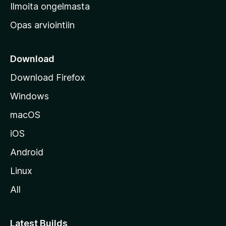
v
Ilmoita ongelmasta
e
Opas arviointiin
r
k
k
Download
o
Download Firefox
s
Windows
i
v
macOS
u
iOS
s
t
Android
o
Linux
l
All
l
e
Latest Builds