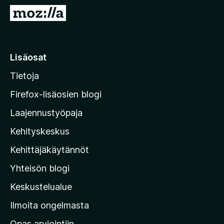
i
S
s
i
ä
i
o
r
Lisäosat
s
r
a
Tietoja
y
t
M
Firefox-lisäosien blogi
o
Laajennustyöpaja
z
Kehityskeskus
i
l
Kehittäjäkäytännöt
l
Yhteisön blogi
a
n
Keskustelualue
v
Ilmoita ongelmasta
e
Opas arviointiin