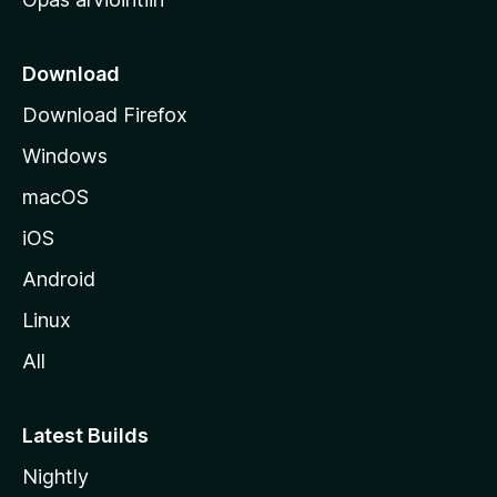
r
k
k
Download
o
Download Firefox
s
Windows
i
v
macOS
u
iOS
s
t
Android
o
Linux
l
All
l
e
Latest Builds
Nightly