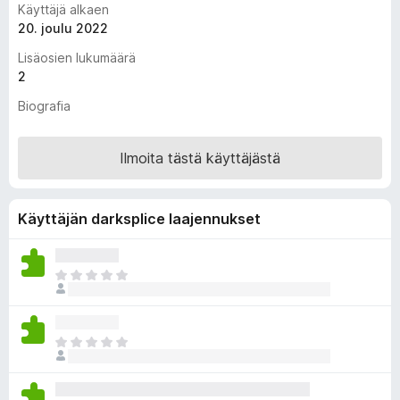
Käyttäjä alkaen
i
20. joulu 2022
s
Lisäosien lukumäärä
ä
2
o
s
Biografia
a
t
Ilmoita tästä käyttäjästä
Käyttäjän darksplice laajennukset
E
i
v
i
E
e
i
l
v
ä