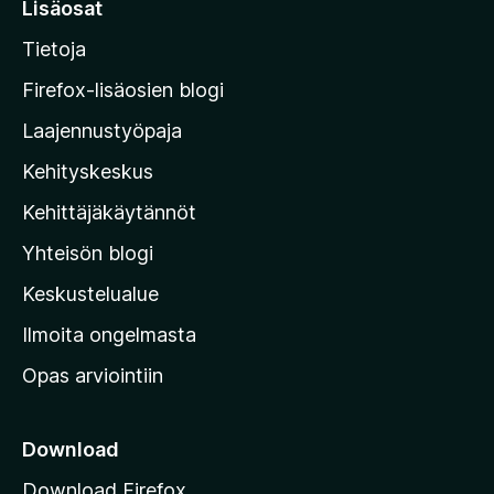
Lisäosat
o
r
i
Tietoja
y
t
M
a
Firefox-lisäosien blogi
o
Laajennustyöpaja
z
Kehityskeskus
i
l
Kehittäjäkäytännöt
l
Yhteisön blogi
a
n
Keskustelualue
v
Ilmoita ongelmasta
e
Opas arviointiin
r
k
k
Download
o
Download Firefox