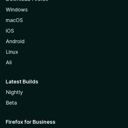
s
Windows
i
v
macOS
u
iOS
s
t
Android
o
Linux
l
All
l
e
Latest Builds
Nightly
Beta
Firefox for Business