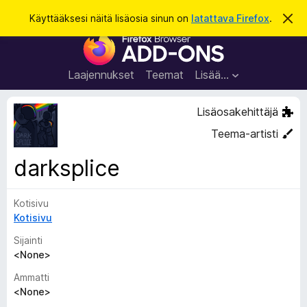
H
Kirjaudu sisään
Käyttääksesi näitä lisäosia sinun on
latattava Firefox
.
O
h
a
F
i
k
t
i
a
u
r
t
Laajennukset
Teemat
Lisää…
ä
e
m
f
ä
Lisäosakehittäjä
i
o
l
Teema-artisti
x
m
o
-
darksplice
i
s
t
u
e
s
Kotisivu
l
Kotisivu
a
i
Sijainti
m
<None>
e
Ammatti
n
<None>
l