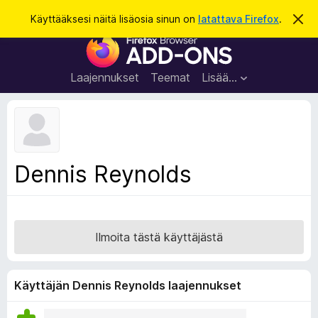
H
Kirjaudu sisään
Käyttääksesi näitä lisäosia sinun on
latattava Firefox
.
O
h
a
F
i
k
t
i
a
u
r
t
Laajennukset
Teemat
Lisää…
ä
e
m
f
ä
i
o
l
x
m
o
-
Dennis Reynolds
i
s
t
u
e
s
l
a
Ilmoita tästä käyttäjästä
i
m
e
Käyttäjän Dennis Reynolds laajennukset
n
l