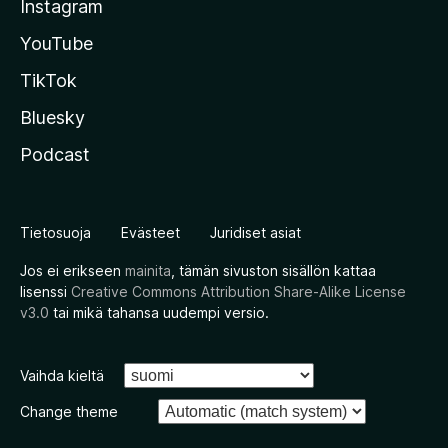
Instagram
YouTube
TikTok
Bluesky
Podcast
Tietosuoja
Evästeet
Juridiset asiat
Jos ei erikseen
mainita
, tämän sivuston sisällön kattaa
lisenssi
Creative Commons Attribution Share-Alike License
v3.0
tai mikä tahansa uudempi versio.
Vaihda kieltä
Change theme