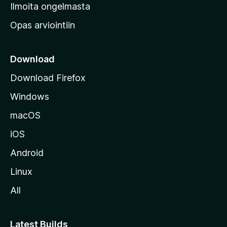
v
Ilmoita ongelmasta
e
Opas arviointiin
r
k
k
Download
o
Download Firefox
s
Windows
i
v
macOS
u
iOS
s
t
Android
o
Linux
l
All
l
e
Latest Builds