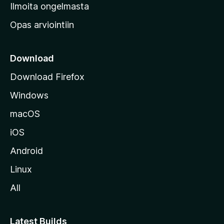
v
Ilmoita ongelmasta
e
Opas arviointiin
r
k
k
Download
o
Download Firefox
s
Windows
i
v
macOS
u
iOS
s
t
Android
o
Linux
l
All
l
e
Latest Builds