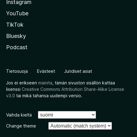
Instagram
YouTube
TikTok
Bluesky
Podcast
Tietosuoja
Evästeet
Juridiset asiat
Jos ei erikseen
mainita
, tämän sivuston sisällön kattaa
lisenssi
Creative Commons Attribution Share-Alike License
v3.0
tai mikä tahansa uudempi versio.
Vaihda kieltä
Change theme