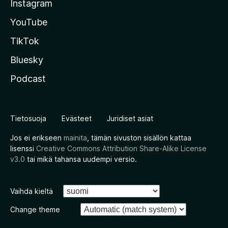
Instagram
YouTube
TikTok
Bluesky
Podcast
Tietosuoja
Evästeet
Juridiset asiat
Jos ei erikseen
mainita
, tämän sivuston sisällön kattaa
lisenssi
Creative Commons Attribution Share-Alike License
v3.0
tai mikä tahansa uudempi versio.
Vaihda kieltä
Change theme