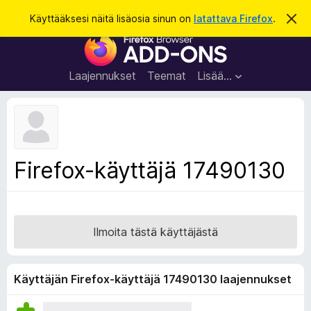
H
Kirjaudu sisään
Käyttääksesi näitä lisäosia sinun on
latattava Firefox
.
O
h
a
F
i
k
t
i
a
u
r
t
Laajennukset
Teemat
Lisää…
ä
e
m
f
ä
i
o
l
x
m
o
-
Firefox-käyttäjä 17490130
i
s
t
u
e
s
l
a
Ilmoita tästä käyttäjästä
i
m
e
Käyttäjän Firefox-käyttäjä 17490130 laajennukset
n
l