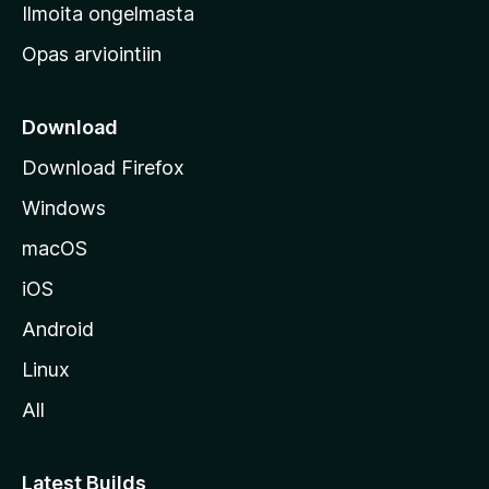
v
Ilmoita ongelmasta
e
Opas arviointiin
r
k
k
Download
o
Download Firefox
s
Windows
i
v
macOS
u
iOS
s
t
Android
o
Linux
l
All
l
e
Latest Builds