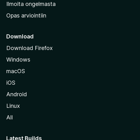
v
Ilmoita ongelmasta
e
Opas arviointiin
r
k
k
Download
o
Download Firefox
s
Windows
i
v
macOS
u
iOS
s
t
Android
o
Linux
l
All
l
e
Latest Builds