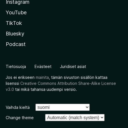
Instagram
YouTube
TikTok
Bluesky
Podcast
Tietosuoja
Evästeet
Juridiset asiat
Jos ei erikseen
mainita
, tämän sivuston sisällön kattaa
lisenssi
Creative Commons Attribution Share-Alike License
v3.0
tai mikä tahansa uudempi versio.
Vaihda kieltä
Change theme