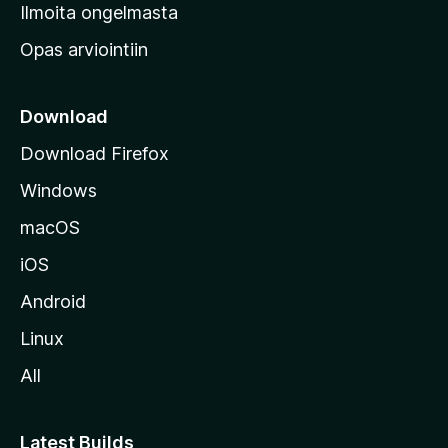
v
Ilmoita ongelmasta
e
Opas arviointiin
r
k
k
Download
o
Download Firefox
s
Windows
i
v
macOS
u
iOS
s
t
Android
o
Linux
l
All
l
e
Latest Builds