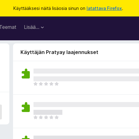
Käyttääksesi näitä lisäosia sinun on
latattava Firefox
.
Teemat
Lisää…
Käyttäjän Pratyay laajennukset
E
i
v
i
e
l
E
ä
i
a
v
r
i