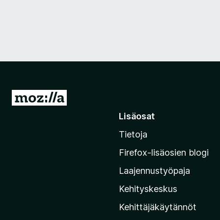
S
i
Lisäosat
i
Tietoja
r
r
Firefox-lisäosien blogi
y
Laajennustyöpaja
M
o
Kehityskeskus
z
Kehittäjäkäytännöt
i