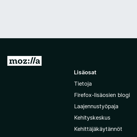
S
i
Lisäosat
i
Tietoja
r
r
Firefox-lisäosien blogi
y
Laajennustyöpaja
M
o
Kehityskeskus
z
Kehittäjäkäytännöt
i