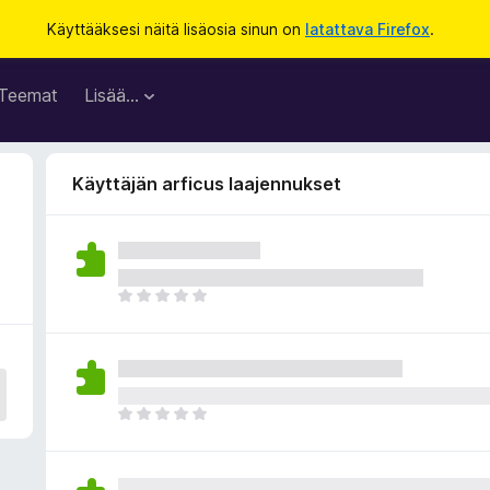
Käyttääksesi näitä lisäosia sinun on
latattava Firefox
.
Teemat
Lisää…
Käyttäjän arficus laajennukset
E
i
v
i
e
l
E
ä
i
a
v
r
i