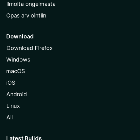
v
Ilmoita ongelmasta
e
Opas arviointiin
r
k
k
Download
o
Download Firefox
s
Windows
i
v
macOS
u
iOS
s
t
Android
o
Linux
l
All
l
e
Latest Builds