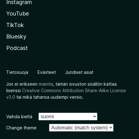
Instagram
YouTube
TikTok
Bluesky
Podcast
Tietosuoja
Evästeet
Juridiset asiat
Jos ei erikseen
mainita
, tämän sivuston sisällön kattaa
lisenssi
Creative Commons Attribution Share-Alike License
v3.0
tai mikä tahansa uudempi versio.
Vaihda kieltä
Change theme