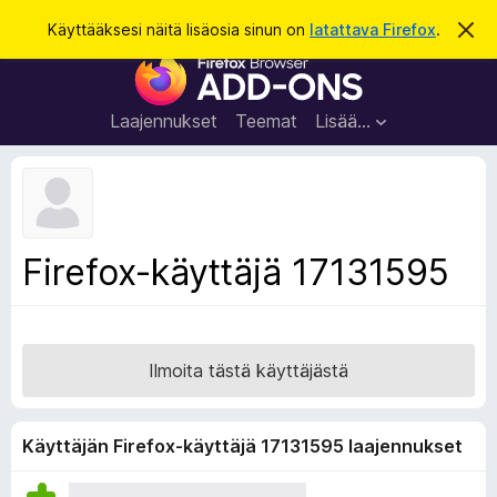
H
Kirjaudu sisään
Käyttääksesi näitä lisäosia sinun on
latattava Firefox
.
O
h
a
F
i
k
t
i
a
u
r
t
Laajennukset
Teemat
Lisää…
ä
e
m
f
ä
i
o
l
x
m
o
-
Firefox-käyttäjä 17131595
i
s
t
u
e
s
l
a
Ilmoita tästä käyttäjästä
i
m
e
Käyttäjän Firefox-käyttäjä 17131595 laajennukset
n
l