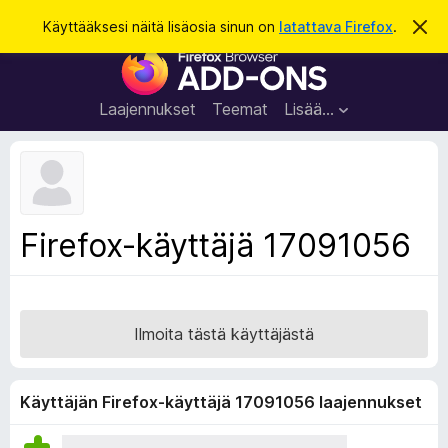
H
Kirjaudu sisään
Käyttääksesi näitä lisäosia sinun on
latattava Firefox
.
O
h
a
F
i
k
t
i
a
u
r
t
Laajennukset
Teemat
Lisää…
ä
e
m
f
ä
i
o
l
x
m
o
-
Firefox-käyttäjä 17091056
i
s
t
u
e
s
l
a
Ilmoita tästä käyttäjästä
i
m
e
Käyttäjän Firefox-käyttäjä 17091056 laajennukset
n
l