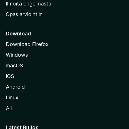
v
Ilmoita ongelmasta
e
Opas arviointiin
r
k
k
Download
o
Download Firefox
s
Windows
i
v
macOS
u
iOS
s
t
Android
o
Linux
l
All
l
e
Latest Builds