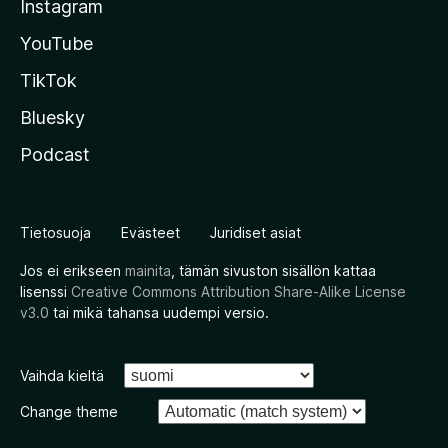
Instagram
YouTube
TikTok
Bluesky
Podcast
Tietosuoja
Evästeet
Juridiset asiat
Jos ei erikseen
mainita
, tämän sivuston sisällön kattaa
lisenssi
Creative Commons Attribution Share-Alike License
v3.0
tai mikä tahansa uudempi versio.
Vaihda kieltä
Change theme