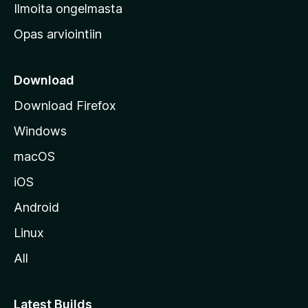
v
Ilmoita ongelmasta
e
Opas arviointiin
r
k
k
Download
o
Download Firefox
s
Windows
i
v
macOS
u
iOS
s
t
Android
o
Linux
l
All
l
e
Latest Builds