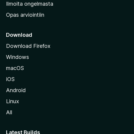
v
Ilmoita ongelmasta
e
Opas arviointiin
r
k
k
Download
o
Download Firefox
s
Windows
i
v
macOS
u
iOS
s
t
Android
o
Linux
l
All
l
e
Latest Builds