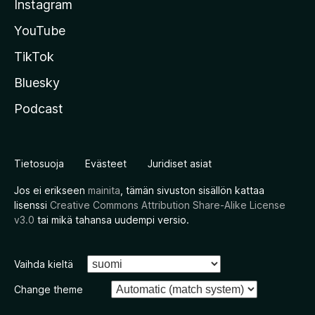
Instagram
YouTube
TikTok
Bluesky
Podcast
Tietosuoja
Evästeet
Juridiset asiat
Jos ei erikseen
mainita
, tämän sivuston sisällön kattaa
lisenssi
Creative Commons Attribution Share-Alike License
v3.0
tai mikä tahansa uudempi versio.
Vaihda kieltä
Change theme