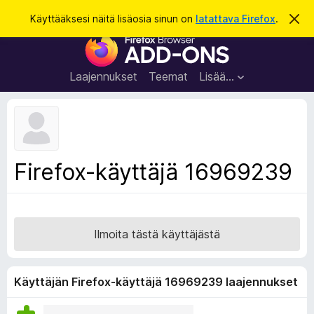
H
Kirjaudu sisään
Käyttääksesi näitä lisäosia sinun on
latattava Firefox
.
O
h
a
F
i
k
t
i
a
u
r
t
Laajennukset
Teemat
Lisää…
ä
e
m
f
ä
i
o
l
x
m
o
-
Firefox-käyttäjä 16969239
i
s
t
u
e
s
l
a
Ilmoita tästä käyttäjästä
i
m
e
Käyttäjän Firefox-käyttäjä 16969239 laajennukset
n
l