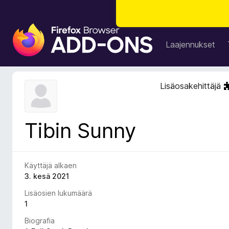
F
i
Laajennukset
r
e
f
Lisäosakehittäjä
o
x
-
Tibin Sunny
s
e
l
a
Käyttäjä alkaen
i
3. kesä 2021
m
Lisäosien lukumäärä
e
1
n
Biografia
l