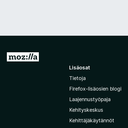
S
i
Lisäosat
i
Tietoja
r
r
Firefox-lisäosien blogi
y
Laajennustyöpaja
M
o
Kehityskeskus
z
Kehittäjäkäytännöt
i