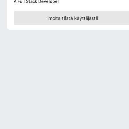
A Full Stack Developer
i
s
Ilmoita tästä käyttäjästä
ä
o
s
a
t