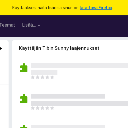
Käyttääksesi näitä lisäosia sinun on
latattava Firefox
.
Teemat
Lisää…
Käyttäjän Tibin Sunny laajennukset
E
i
v
i
e
l
E
ä
i
a
v
r
i