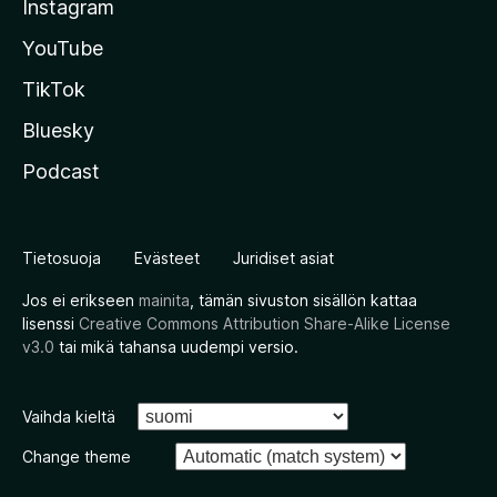
Instagram
YouTube
TikTok
Bluesky
Podcast
Tietosuoja
Evästeet
Juridiset asiat
Jos ei erikseen
mainita
, tämän sivuston sisällön kattaa
lisenssi
Creative Commons Attribution Share-Alike License
v3.0
tai mikä tahansa uudempi versio.
Vaihda kieltä
Change theme