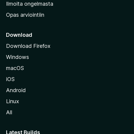
v
Ilmoita ongelmasta
e
Opas arviointiin
r
k
k
Download
o
Download Firefox
s
Windows
i
v
macOS
u
iOS
s
t
Android
o
Linux
l
All
l
e
Latest Builds