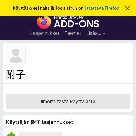
H
Kirjaudu sisään
Käyttääksesi näitä lisäosia sinun on
latattava Firefox
.
O
h
a
F
i
k
t
i
a
u
r
t
Laajennukset
Teemat
Lisää…
ä
e
m
f
ä
i
o
l
x
m
o
-
附子
i
s
t
u
e
s
l
a
Ilmoita tästä käyttäjästä
i
m
e
Käyttäjän 附子 laajennukset
n
l