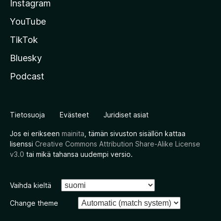
Instagram
YouTube
TikTok
Bluesky
Podcast
Tietosuoja
Evästeet
Juridiset asiat
Jos ei erikseen
mainita
, tämän sivuston sisällön kattaa
lisenssi
Creative Commons Attribution Share-Alike License
v3.0
tai mikä tahansa uudempi versio.
Vaihda kieltä
Change theme