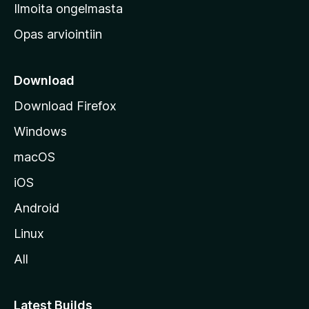
v
Ilmoita ongelmasta
e
Opas arviointiin
r
k
k
Download
o
Download Firefox
s
Windows
i
v
macOS
u
iOS
s
t
Android
o
Linux
l
All
l
e
Latest Builds