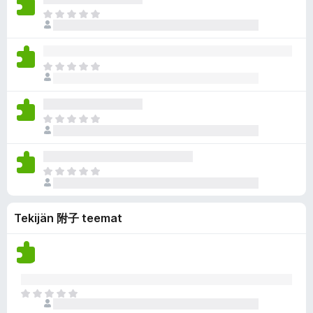
i
i
a
a
E
o
e
r
i
i
l
v
v
t
ä
i
i
a
a
E
o
e
r
i
i
l
v
v
t
ä
i
i
a
a
E
o
e
r
i
i
l
v
v
t
ä
i
i
a
a
E
o
e
r
i
i
l
v
v
t
ä
i
Tekijän 附子 teemat
i
a
a
o
e
r
i
l
v
t
ä
i
a
a
o
r
E
i
v
i
t