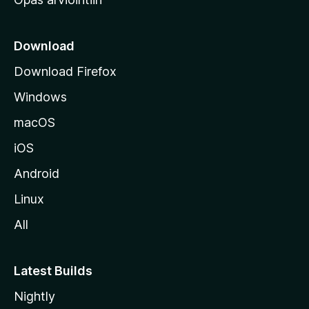
r
k
k
Download
o
Download Firefox
s
Windows
i
v
macOS
u
iOS
s
t
Android
o
Linux
l
All
l
e
Latest Builds
Nightly