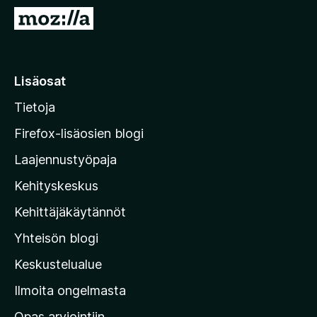
i
S
s
i
ä
i
o
r
Lisäosat
s
r
a
Tietoja
y
t
M
Firefox-lisäosien blogi
o
Laajennustyöpaja
z
Kehityskeskus
i
l
Kehittäjäkäytännöt
l
Yhteisön blogi
a
n
Keskustelualue
v
Ilmoita ongelmasta
e
Opas arviointiin