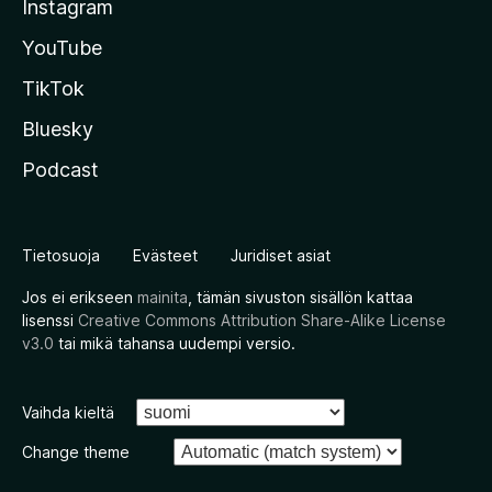
Instagram
YouTube
TikTok
Bluesky
Podcast
Tietosuoja
Evästeet
Juridiset asiat
Jos ei erikseen
mainita
, tämän sivuston sisällön kattaa
lisenssi
Creative Commons Attribution Share-Alike License
v3.0
tai mikä tahansa uudempi versio.
Vaihda kieltä
Change theme