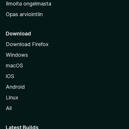
v
Ilmoita ongelmasta
e
Opas arviointiin
r
k
k
Download
o
Download Firefox
s
Windows
i
v
macOS
u
iOS
s
t
Android
o
Linux
l
All
l
e
Latest Builds