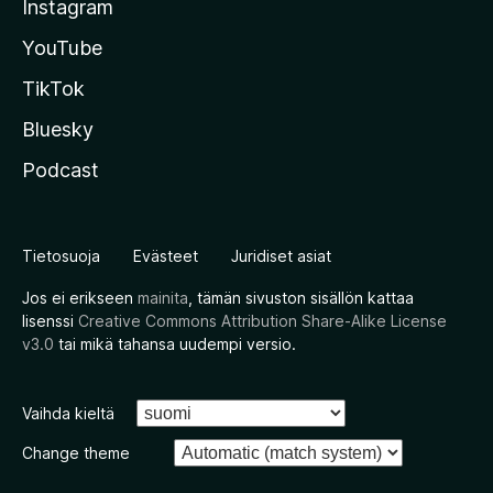
Instagram
YouTube
TikTok
Bluesky
Podcast
Tietosuoja
Evästeet
Juridiset asiat
Jos ei erikseen
mainita
, tämän sivuston sisällön kattaa
lisenssi
Creative Commons Attribution Share-Alike License
v3.0
tai mikä tahansa uudempi versio.
Vaihda kieltä
Change theme