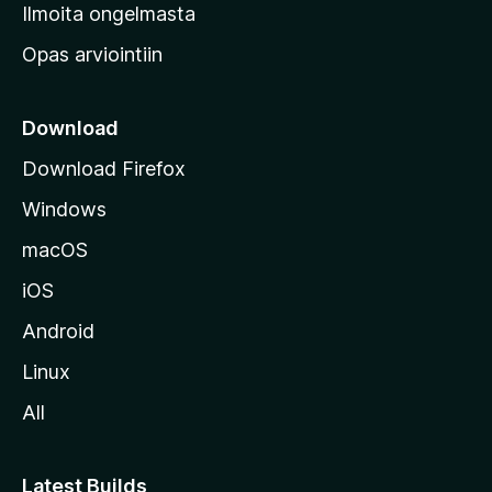
v
Ilmoita ongelmasta
e
Opas arviointiin
r
k
k
Download
o
Download Firefox
s
Windows
i
v
macOS
u
iOS
s
t
Android
o
Linux
l
All
l
e
Latest Builds