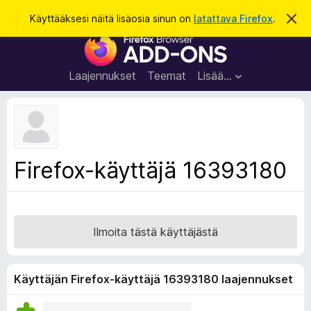
H
Kirjaudu sisään
Käyttääksesi näitä lisäosia sinun on
latattava Firefox
.
O
h
a
F
i
k
t
i
a
u
r
t
Laajennukset
Teemat
Lisää…
ä
e
m
f
ä
i
o
l
x
m
o
-
Firefox-käyttäjä 16393180
i
s
t
u
e
s
l
a
Ilmoita tästä käyttäjästä
i
m
e
Käyttäjän Firefox-käyttäjä 16393180 laajennukset
n
l