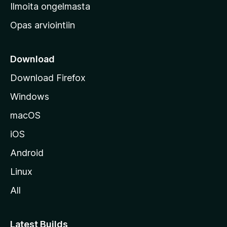
v
Ilmoita ongelmasta
e
Opas arviointiin
r
k
k
Download
o
Download Firefox
s
Windows
i
v
macOS
u
iOS
s
t
Android
o
Linux
l
All
l
e
Latest Builds