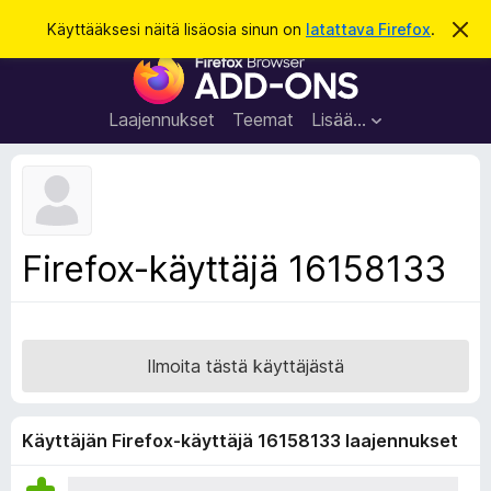
H
Kirjaudu sisään
Käyttääksesi näitä lisäosia sinun on
latattava Firefox
.
O
h
a
F
i
k
t
i
a
u
r
t
Laajennukset
Teemat
Lisää…
ä
e
m
f
ä
i
o
l
x
m
o
-
Firefox-käyttäjä 16158133
i
s
t
u
e
s
l
a
Ilmoita tästä käyttäjästä
i
m
e
Käyttäjän Firefox-käyttäjä 16158133 laajennukset
n
l