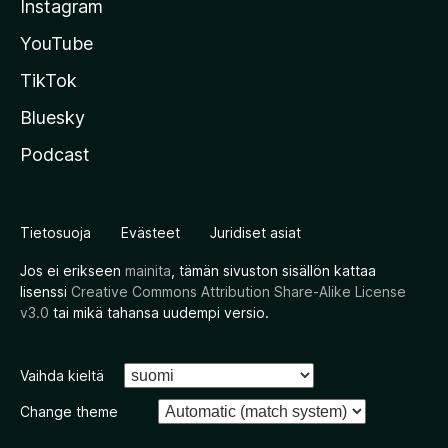
Instagram
YouTube
TikTok
Bluesky
Podcast
Tietosuoja
Evästeet
Juridiset asiat
Jos ei erikseen
mainita
, tämän sivuston sisällön kattaa
lisenssi
Creative Commons Attribution Share-Alike License
v3.0
tai mikä tahansa uudempi versio.
Vaihda kieltä
Change theme