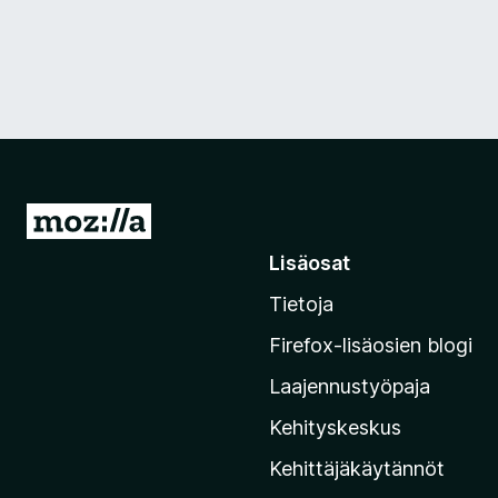
S
i
Lisäosat
i
Tietoja
r
r
Firefox-lisäosien blogi
y
Laajennustyöpaja
M
o
Kehityskeskus
z
Kehittäjäkäytännöt
i