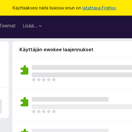
Käyttääksesi näitä lisäosia sinun on
latattava Firefox
.
Teemat
Lisää…
Käyttäjän ewokee laajennukset
E
i
v
i
e
l
E
ä
i
a
v
r
i