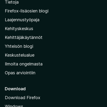
i
Tietoja
y
t
M
a
Firefox-lisäosien blogi
o
Laajennustyöpaja
z
Kehityskeskus
i
l
Kehittäjäkäytännöt
l
Yhteisön blogi
a
n
Keskustelualue
v
Ilmoita ongelmasta
e
Opas arviointiin
r
k
k
Download
o
Download Firefox
s
Windows
i