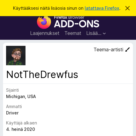
H
Kirjaudu sisään
Käyttääksesi näitä lisäosia sinun on
latattava Firefox
.
O
h
a
F
i
k
t
i
a
u
r
t
Laajennukset
Teemat
Lisää…
ä
e
m
f
ä
Teema-artisti
i
o
l
x
m
o
-
NotTheDrewfus
i
s
t
u
e
s
Sijainti
l
Michigan, USA
a
i
Ammatti
m
Driver
e
Käyttäjä alkaen
n
4. heinä 2020
l