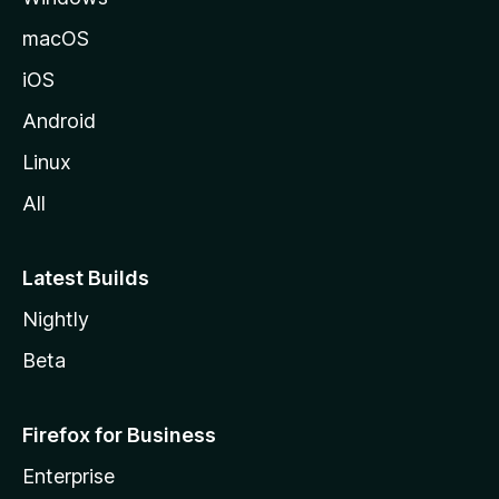
v
macOS
u
iOS
s
t
Android
o
Linux
l
All
l
e
Latest Builds
Nightly
Beta
Firefox for Business
Enterprise