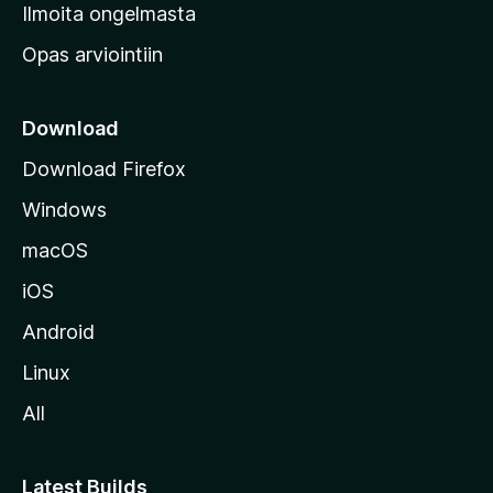
v
Ilmoita ongelmasta
e
Opas arviointiin
r
k
k
Download
o
Download Firefox
s
Windows
i
v
macOS
u
iOS
s
t
Android
o
Linux
l
All
l
e
Latest Builds