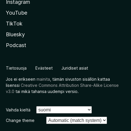
Instagram
YouTube
TikTok
Bluesky
Podcast
Tietosuoja
Evästeet
Juridiset asiat
Jos ei erikseen
mainita
, tämän sivuston sisällön kattaa
lisenssi
Creative Commons Attribution Share-Alike License
v3.0
tai mikä tahansa uudempi versio.
Vaihda kieltä
Change theme