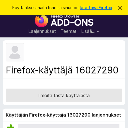
H
Kirjaudu sisään
Käyttääksesi näitä lisäosia sinun on
latattava Firefox
.
O
h
a
F
i
k
t
i
a
u
r
t
Laajennukset
Teemat
Lisää…
ä
e
m
f
ä
i
o
l
x
m
o
-
Firefox-käyttäjä 16027290
i
s
t
u
e
s
l
a
Ilmoita tästä käyttäjästä
i
m
e
Käyttäjän Firefox-käyttäjä 16027290 laajennukset
n
l